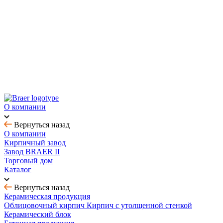
Новинка! Тротуарная плитка Ригель 2.0 Орион
Купить облицовочный кирпич с выгодой до 70%
Товар месяца - август: тротуарная плитка
BRAER MAX - кирпич с утолщенной стенкой
О компании
Вернуться назад
О компании
Кирпичный завод
Завод BRAER II
Торговый дом
Каталог
Вернуться назад
Керамическая продукция
Облицовочный кирпич
Кирпич с утолщенной стенкой
Керамический блок