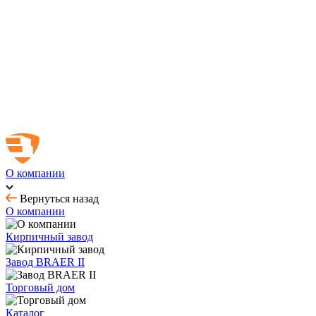
Новинка! Тротуарная плитка Ригель 2.0 Орион
Купить облицовочный кирпич с выгодой до 70%
Товар месяца - август: тротуарная плитка
BRAER MAX - кирпич с утолщенной стенкой
О компании
Вернуться назад
О компании
Кирпичный завод
Завод BRAER II
Торговый дом
Каталог