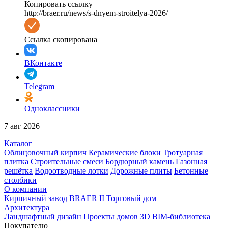
Копировать ссылку
http://braer.ru/news/s-dnyem-stroitelya-2026/
Ссылка скопирована
ВКонтакте
Telegram
Одноклассники
7 авг 2026
Каталог
Облицовочный кирпич
Керамические блоки
Тротуарная
плитка
Строительные смеси
Бордюрный камень
Газонная
решётка
Водоотводные лотки
Дорожные плиты
Бетонные
столбики
О компании
Кирпичный завод
BRAER II
Торговый дом
Архитектура
Ландшафтный дизайн
Проекты домов 3D
BIM-библиотека
Покупателю