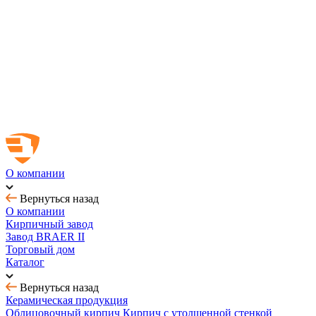
Новинка! Тротуарная плитка Ригель 2.0 Орион
Купить облицовочный кирпич с выгодой до 70%
Товар месяца - август: тротуарная плитка
BRAER MAX - кирпич с утолщенной стенкой
О компании
Вернуться назад
О компании
Кирпичный завод
Завод BRAER II
Торговый дом
Каталог
Вернуться назад
Керамическая продукция
Облицовочный кирпич
Кирпич с утолщенной стенкой