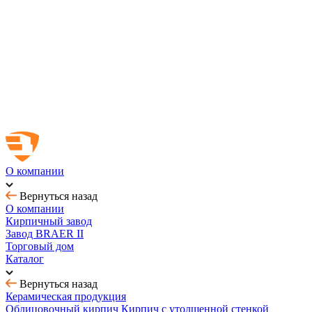
Новинка! Тротуарная плитка Ригель 2.0 Орион
Купить облицовочный кирпич с выгодой до 70%
Товар месяца - август: тротуарная плитка
BRAER MAX - кирпич с утолщенной стенкой
О компании
Вернуться назад
О компании
Кирпичный завод
Завод BRAER II
Торговый дом
Каталог
Вернуться назад
Керамическая продукция
Облицовочный кирпич
Кирпич с утолщенной стенкой