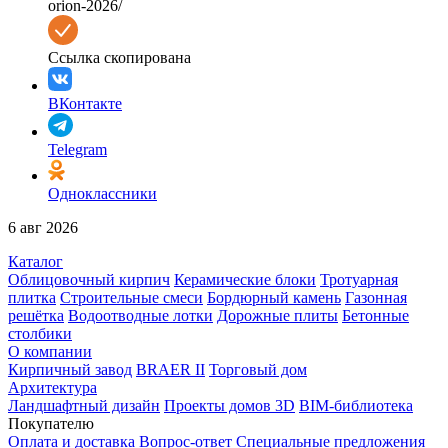
orion-2026/
Ссылка скопирована
ВКонтакте
Telegram
Одноклассники
6 авг 2026
Каталог
Облицовочный кирпич
Керамические блоки
Тротуарная
плитка
Строительные смеси
Бордюрный камень
Газонная
решётка
Водоотводные лотки
Дорожные плиты
Бетонные
столбики
О компании
Кирпичный завод
BRAER II
Торговый дом
Архитектура
Ландшафтный дизайн
Проекты домов 3D
BIM-библиотека
Покупателю
Оплата и доставка
Вопрос-ответ
Специальные предложения