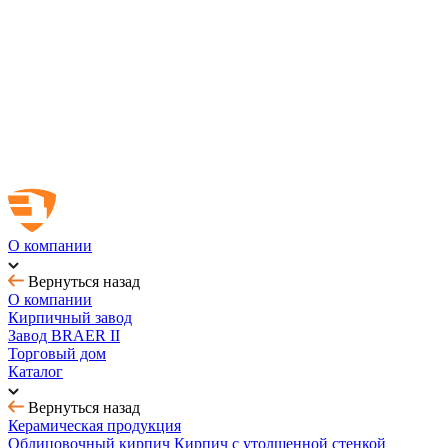
Новинка! Тротуарная плитка Ригель 2.0 Орион
Купить облицовочный кирпич с выгодой до 70%
Товар месяца - август: тротуарная плитка
BRAER MAX - кирпич с утолщенной стенкой
О компании
Вернуться назад
О компании
Кирпичный завод
Завод BRAER II
Торговый дом
Каталог
Вернуться назад
Керамическая продукция
Облицовочный кирпич
Кирпич с утолщенной стенкой