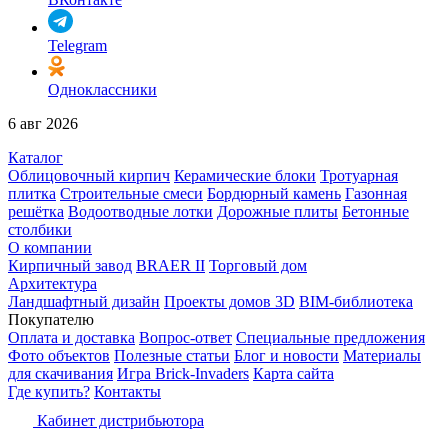
Telegram
Одноклассники
6 авг 2026
Каталог
Облицовочный кирпич
Керамические блоки
Тротуарная
плитка
Строительные смеси
Бордюрный камень
Газонная
решётка
Водоотводные лотки
Дорожные плиты
Бетонные
столбики
О компании
Кирпичный завод
BRAER II
Торговый дом
Архитектура
Ландшафтный дизайн
Проекты домов 3D
BIM-библиотека
Покупателю
Оплата и доставка
Вопрос-ответ
Специальные предложения
Фото объектов
Полезные статьи
Блог и новости
Материалы
для скачивания
Игра Brick-Invaders
Карта сайта
Где купить?
Контакты
Кабинет дистрибьютора