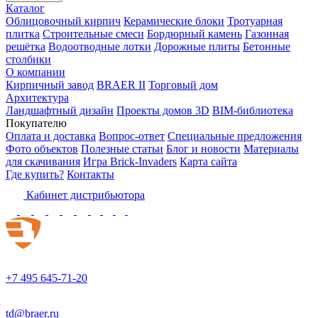
Каталог
Облицовочный кирпич
Керамические блоки
Тротуарная
плитка
Строительные смеси
Бордюрный камень
Газонная
решётка
Водоотводные лотки
Дорожные плиты
Бетонные
столбики
О компании
Кирпичный завод
BRAER II
Торговый дом
Архитектура
Ландшафтный дизайн
Проекты домов 3D
BIM-библиотека
Покупателю
Оплата и доставка
Вопрос-ответ
Специальные предложения
Фото объектов
Полезные статьи
Блог и новости
Материалы
для скачивания
Игра Brick-Invaders
Карта сайта
Где купить?
Контакты
Кабинет дистрибьютора
+7 495 645-71-20
td@braer.ru