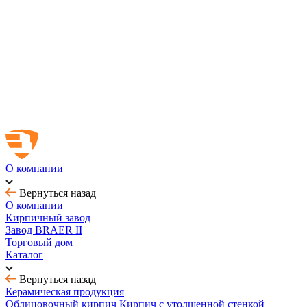
Новинка! Тротуарная плитка Ригель 2.0 Орион
Купить облицовочный кирпич с выгодой до 70%
Товар месяца - август: тротуарная плитка
BRAER MAX - кирпич с утолщенной стенкой
О компании
Вернуться назад
О компании
Кирпичный завод
Завод BRAER II
Торговый дом
Каталог
Вернуться назад
Керамическая продукция
Облицовочный кирпич
Кирпич с утолщенной стенкой