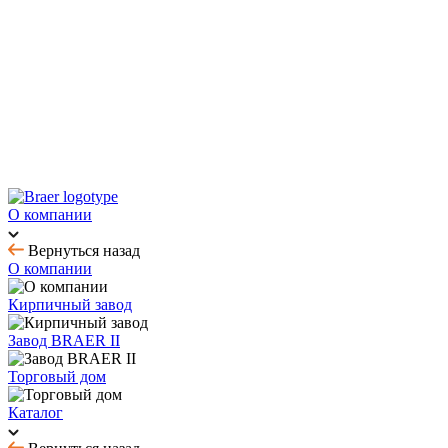
Новинка! Тротуарная плитка Ригель 2.0 Орион
Купить облицовочный кирпич с выгодой до 70%
Товар месяца - август: тротуарная плитка
BRAER MAX - кирпич с утолщенной стенкой
О компании
Вернуться назад
О компании
Кирпичный завод
Завод BRAER II
Торговый дом
Каталог