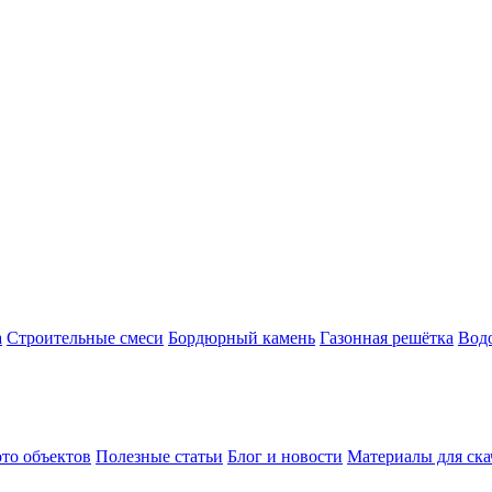
а
Строительные смеси
Бордюрный камень
Газонная решётка
Вод
то объектов
Полезные статьи
Блог и новости
Материалы для ск