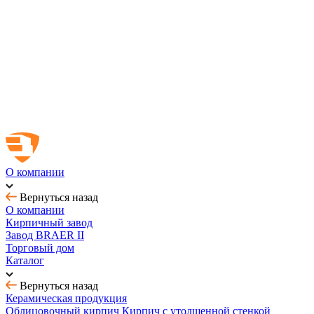
Новинка! Тротуарная плитка Ригель 2.0 Орион
Купить облицовочный кирпич с выгодой до 70%
Товар месяца - август: тротуарная плитка
BRAER MAX - кирпич с утолщенной стенкой
О компании
Вернуться назад
О компании
Кирпичный завод
Завод BRAER II
Торговый дом
Каталог
Вернуться назад
Керамическая продукция
Облицовочный кирпич
Кирпич с утолщенной стенкой