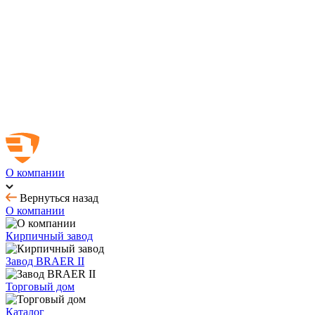
Новинка! Тротуарная плитка Ригель 2.0 Орион
Купить облицовочный кирпич с выгодой до 70%
Товар месяца - август: тротуарная плитка
BRAER MAX - кирпич с утолщенной стенкой
О компании
Вернуться назад
О компании
Кирпичный завод
Завод BRAER II
Торговый дом
Каталог