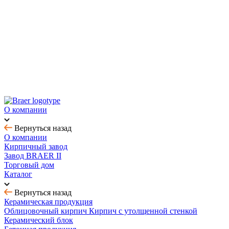
Новинка! Тротуарная плитка Ригель 2.0 Орион
Купить облицовочный кирпич с выгодой до 70%
Товар месяца - август: тротуарная плитка
BRAER MAX - кирпич с утолщенной стенкой
О компании
Вернуться назад
О компании
Кирпичный завод
Завод BRAER II
Торговый дом
Каталог
Вернуться назад
Керамическая продукция
Облицовочный кирпич
Кирпич с утолщенной стенкой
Керамический блок