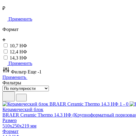
₽
Применить
Формат
10,7 НФ
12,4 НФ
14,3 НФ
Применить
Фильтр
Еще -1
Применить
Фильтры
Керамический блок
BRAER Ceramic Thermo 14.3 НФ (Крупноформатный поризован
Размер
510х250х219 мм
Формат