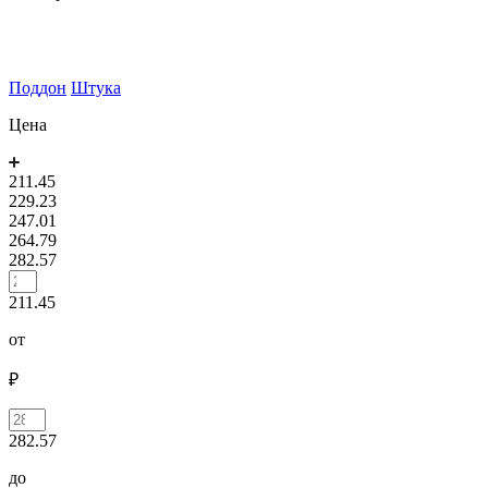
Поддон
Штука
Цена
211.45
229.23
247.01
264.79
282.57
211.45
от
₽
282.57
до