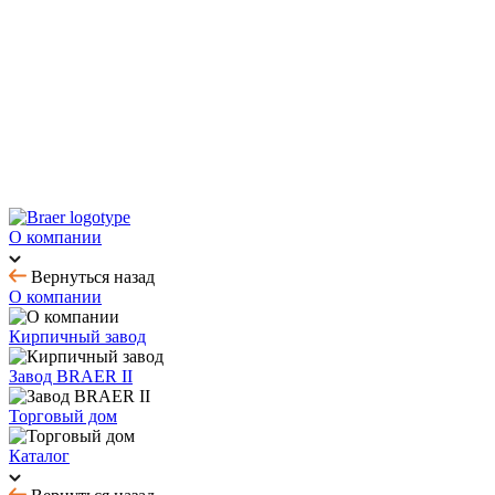
Новинка! Тротуарная плитка Ригель 2.0 Орион
Купить облицовочный кирпич с выгодой до 70%
Товар месяца - август: тротуарная плитка
BRAER MAX - кирпич с утолщенной стенкой
О компании
Вернуться назад
О компании
Кирпичный завод
Завод BRAER II
Торговый дом
Каталог