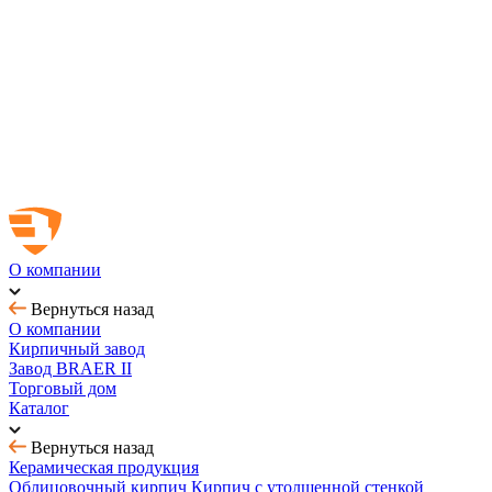
Новинка! Тротуарная плитка Ригель 2.0 Орион
Купить облицовочный кирпич с выгодой до 70%
Товар месяца - август: тротуарная плитка
BRAER MAX - кирпич с утолщенной стенкой
О компании
Вернуться назад
О компании
Кирпичный завод
Завод BRAER II
Торговый дом
Каталог
Вернуться назад
Керамическая продукция
Облицовочный кирпич
Кирпич с утолщенной стенкой