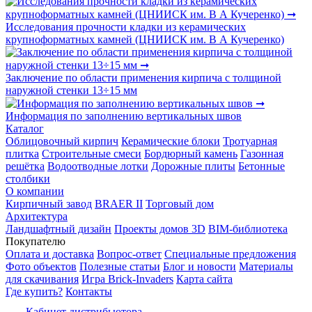
Исследования прочности кладки из керамических
крупноформатных камней (ЦНИИСК им. В А Кучеренко)
Заключение по области применения кирпича с толщиной
наружной стенки 13÷15 мм
Информация по заполнению вертикальных швов
Каталог
Облицовочный кирпич
Керамические блоки
Тротуарная
плитка
Строительные смеси
Бордюрный камень
Газонная
решётка
Водоотводные лотки
Дорожные плиты
Бетонные
столбики
О компании
Кирпичный завод
BRAER II
Торговый дом
Архитектура
Ландшафтный дизайн
Проекты домов 3D
BIM-библиотека
Покупателю
Оплата и доставка
Вопрос-ответ
Специальные предложения
Фото объектов
Полезные статьи
Блог и новости
Материалы
для скачивания
Игра Brick-Invaders
Карта сайта
Где купить?
Контакты
Кабинет дистрибьютора