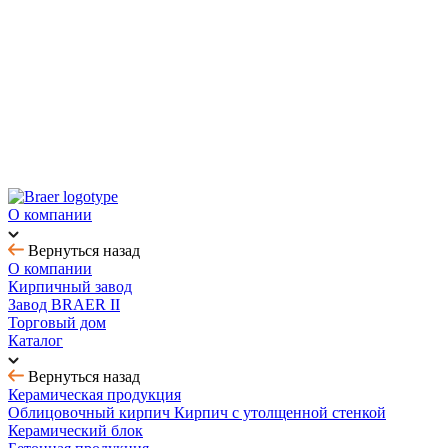
Новинка! Тротуарная плитка Ригель 2.0 Орион
Купить облицовочный кирпич с выгодой до 70%
Товар месяца - август: тротуарная плитка
BRAER MAX - кирпич с утолщенной стенкой
О компании
Вернуться назад
О компании
Кирпичный завод
Завод BRAER II
Торговый дом
Каталог
Вернуться назад
Керамическая продукция
Облицовочный кирпич
Кирпич с утолщенной стенкой
Керамический блок