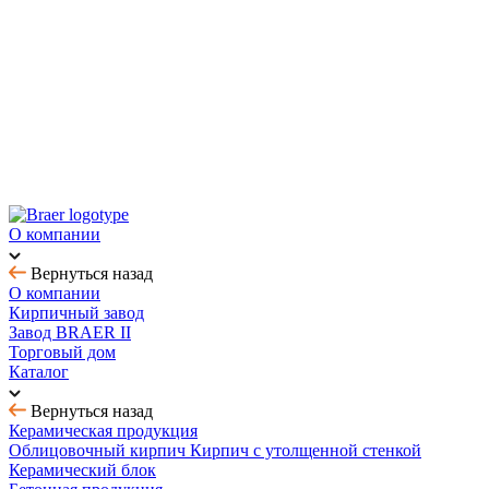
Новинка! Тротуарная плитка Ригель 2.0 Орион
Купить облицовочный кирпич с выгодой до 70%
Товар месяца - август: тротуарная плитка
BRAER MAX - кирпич с утолщенной стенкой
О компании
Вернуться назад
О компании
Кирпичный завод
Завод BRAER II
Торговый дом
Каталог
Вернуться назад
Керамическая продукция
Облицовочный кирпич
Кирпич с утолщенной стенкой
Керамический блок