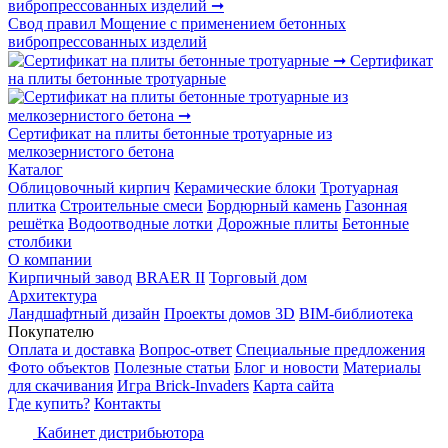
Свод правил Мощение с применением бетонных
вибропрессованных изделий
Сертификат
на плиты бетонные тротуарные
Сертификат на плиты бетонные тротуарные из
мелкозернистого бетона
Каталог
Облицовочный кирпич
Керамические блоки
Тротуарная
плитка
Строительные смеси
Бордюрный камень
Газонная
решётка
Водоотводные лотки
Дорожные плиты
Бетонные
столбики
О компании
Кирпичный завод
BRAER II
Торговый дом
Архитектура
Ландшафтный дизайн
Проекты домов 3D
BIM-библиотека
Покупателю
Оплата и доставка
Вопрос-ответ
Специальные предложения
Фото объектов
Полезные статьи
Блог и новости
Материалы
для скачивания
Игра Brick-Invaders
Карта сайта
Где купить?
Контакты
Кабинет дистрибьютора