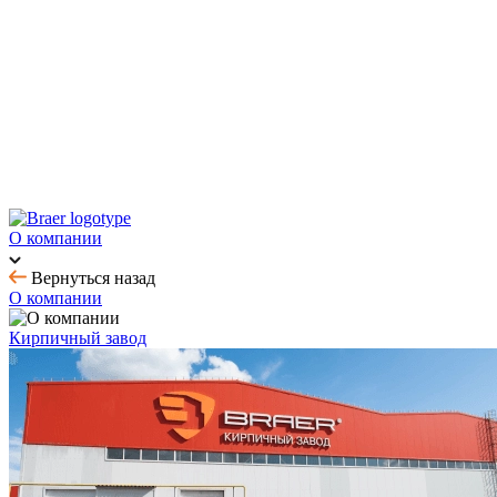
Новинка! Тротуарная плитка Ригель 2.0 Орион
Купить облицовочный кирпич с выгодой до 70%
Товар месяца - август: тротуарная плитка
BRAER MAX - кирпич с утолщенной стенкой
О компании
Вернуться назад
О компании
Кирпичный завод