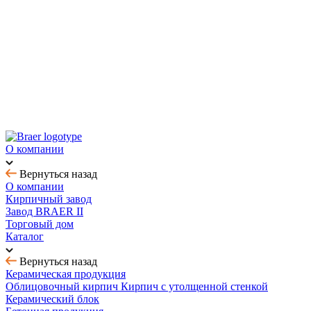
Новинка! Тротуарная плитка Ригель 2.0 Орион
Купить облицовочный кирпич с выгодой до 70%
Товар месяца - август: тротуарная плитка
BRAER MAX - кирпич с утолщенной стенкой
О компании
Вернуться назад
О компании
Кирпичный завод
Завод BRAER II
Торговый дом
Каталог
Вернуться назад
Керамическая продукция
Облицовочный кирпич
Кирпич с утолщенной стенкой
Керамический блок