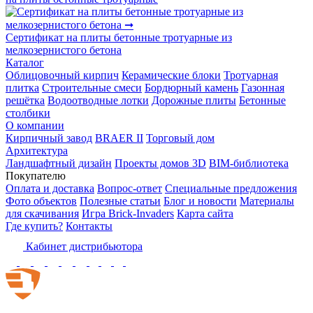
Сертификат на плиты бетонные тротуарные из
мелкозернистого бетона
Каталог
Облицовочный кирпич
Керамические блоки
Тротуарная
плитка
Строительные смеси
Бордюрный камень
Газонная
решётка
Водоотводные лотки
Дорожные плиты
Бетонные
столбики
О компании
Кирпичный завод
BRAER II
Торговый дом
Архитектура
Ландшафтный дизайн
Проекты домов 3D
BIM-библиотека
Покупателю
Оплата и доставка
Вопрос-ответ
Специальные предложения
Фото объектов
Полезные статьи
Блог и новости
Материалы
для скачивания
Игра Brick-Invaders
Карта сайта
Где купить?
Контакты
Кабинет дистрибьютора