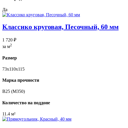
Да
Классико круговая, Песочный, 60 мм
1 720 ₽
2
за м
Размер
73х110х115
Марка прочности
В25 (М350)
Количество на поддоне
11.4 м²