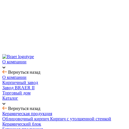
Новинка! Тротуарная плитка Ригель 2.0 Орион
Купить облицовочный кирпич с выгодой до 70%
Товар месяца - август: тротуарная плитка
BRAER MAX - кирпич с утолщенной стенкой
О компании
Вернуться назад
О компании
Кирпичный завод
Завод BRAER II
Торговый дом
Каталог
Вернуться назад
Керамическая продукция
Облицовочный кирпич
Кирпич с утолщенной стенкой
Керамический блок