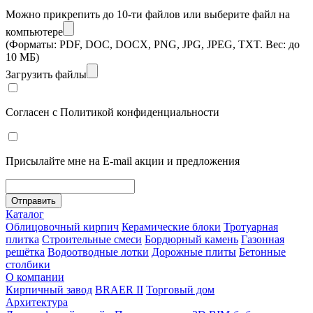
Можно прикрепить до 10-ти файлов
или выберите файл на
компьютере
(Форматы: PDF, DOC, DOCX, PNG, JPG, JPEG, TXT. Вес: до
10 МБ)
Загрузить файлы
Согласен с
Политикой конфиденциальности
Присылайте мне на E-mail акции и предложения
Отправить
Каталог
Облицовочный кирпич
Керамические блоки
Тротуарная
плитка
Строительные смеси
Бордюрный камень
Газонная
решётка
Водоотводные лотки
Дорожные плиты
Бетонные
столбики
О компании
Кирпичный завод
BRAER II
Торговый дом
Архитектура