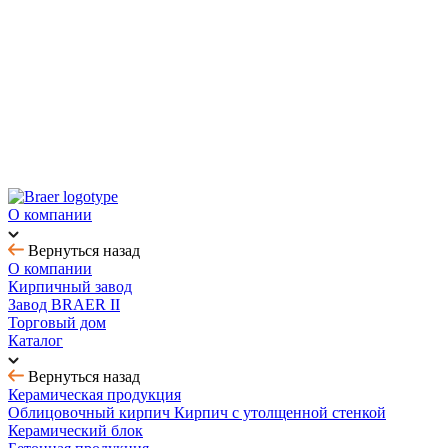
Новинка! Тротуарная плитка Ригель 2.0 Орион
Купить облицовочный кирпич с выгодой до 70%
Товар месяца - август: тротуарная плитка
BRAER MAX - кирпич с утолщенной стенкой
О компании
Вернуться назад
О компании
Кирпичный завод
Завод BRAER II
Торговый дом
Каталог
Вернуться назад
Керамическая продукция
Облицовочный кирпич
Кирпич с утолщенной стенкой
Керамический блок