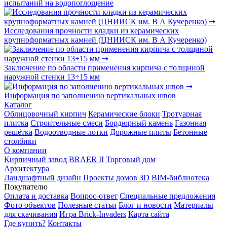
испытаний на водопоглощение
Исследования прочности кладки из керамических
крупноформатных камней (ЦНИИСК им. В А Кучеренко)
Заключение по области применения кирпича с толщиной
наружной стенки 13÷15 мм
Информация по заполнению вертикальных швов
Каталог
Облицовочный кирпич
Керамические блоки
Тротуарная
плитка
Строительные смеси
Бордюрный камень
Газонная
решётка
Водоотводные лотки
Дорожные плиты
Бетонные
столбики
О компании
Кирпичный завод
BRAER II
Торговый дом
Архитектура
Ландшафтный дизайн
Проекты домов 3D
BIM-библиотека
Покупателю
Оплата и доставка
Вопрос-ответ
Специальные предложения
Фото объектов
Полезные статьи
Блог и новости
Материалы
для скачивания
Игра Brick-Invaders
Карта сайта
Где купить?
Контакты