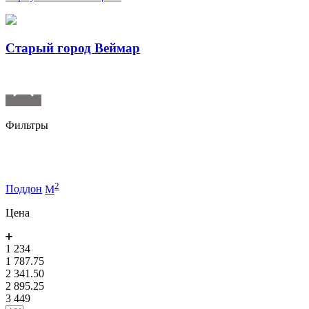
Старый город Веймар
Фильтры
2
Поддон
M
Цена
1 234
1 787.75
2 341.50
2 895.25
3 449