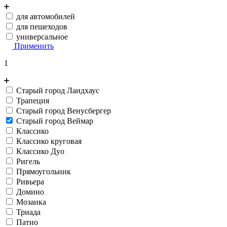
для автомобилей
для пешеходов
универсальное
Применить
1
Старый город Ландхаус
Трапеция
Старый город Венусбергер
Старый город Веймар
Классико
Классико круговая
Классико Дуо
Ригель
Прямо­угольник
Ривьера
Домино
Мозаика
Триада
Патио