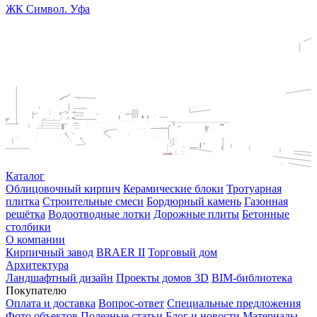
ЖК Символ. Уфа
Каталог
Облицовочный кирпич
Керамические блоки
Тротуарная
плитка
Строительные смеси
Бордюрный камень
Газонная
решётка
Водоотводные лотки
Дорожные плиты
Бетонные
столбики
О компании
Кирпичный завод
BRAER II
Торговый дом
Архитектура
Ландшафтный дизайн
Проекты домов 3D
BIM-библиотека
Покупателю
Оплата и доставка
Вопрос-ответ
Специальные предложения
Фото объектов
Полезные статьи
Блог и новости
Материалы