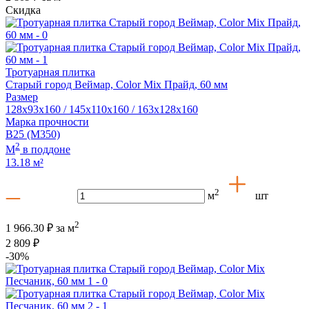
Скидка
Тротуарная плитка
Старый город Веймар, Color Mix Прайд, 60 мм
Размер
128x93x160 / 145x110x160 / 163x128x160
Марка прочности
В25 (М350)
2
М
в поддоне
13.18 м²
2
м
шт
2
1 966.30 ₽
за м
2 809 ₽
-30%