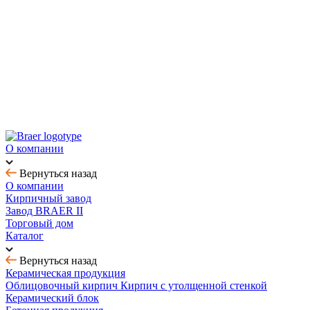
Новинка! Тротуарная плитка Ригель 2.0 Орион
Купить облицовочный кирпич с выгодой до 70%
Товар месяца - август: тротуарная плитка
BRAER MAX - кирпич с утолщенной стенкой
О компании
Вернуться назад
О компании
Кирпичный завод
Завод BRAER II
Торговый дом
Каталог
Вернуться назад
Керамическая продукция
Облицовочный кирпич
Кирпич с утолщенной стенкой
Керамический блок