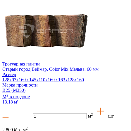
Тротуарная плитка
Старый город Веймар, Color Mix Мальва, 60 мм
Размер
128x93x160 / 145x110x160 / 163x128x160
Марка прочности
В25 (М350)
2
М
в поддоне
13.18 м²
2
м
шт
2
2 809 ₽
за м