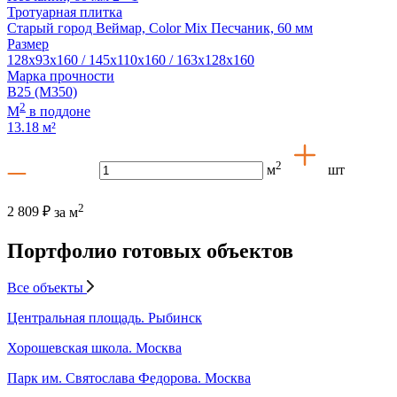
Тротуарная плитка
Старый город Веймар, Color Mix Песчаник, 60 мм
Размер
128x93x160 / 145x110x160 / 163x128x160
Марка прочности
В25 (М350)
2
М
в поддоне
13.18 м²
2
м
шт
2
2 809 ₽
за м
Портфолио готовых объектов
Все объекты
Центральная площадь. Рыбинск
Хорошевская школа. Москва
Парк им. Святослава Федорова. Москва