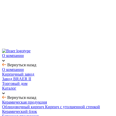
Новинка! Тротуарная плитка Ригель 2.0 Орион
Купить облицовочный кирпич с выгодой до 70%
Товар месяца - август: тротуарная плитка
BRAER MAX - кирпич с утолщенной стенкой
О компании
Вернуться назад
О компании
Кирпичный завод
Завод BRAER II
Торговый дом
Каталог
Вернуться назад
Керамическая продукция
Облицовочный кирпич
Кирпич с утолщенной стенкой
Керамический блок