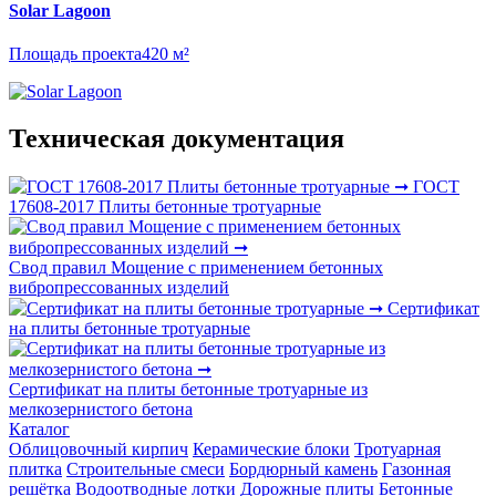
Solar Lagoon
Площадь проекта
420 м²
Техническая документация
ГОСТ
17608-2017 Плиты бетонные тротуарные
Свод правил Мощение с применением бетонных
вибропрессованных изделий
Сертификат
на плиты бетонные тротуарные
Сертификат на плиты бетонные тротуарные из
мелкозернистого бетона
Каталог
Облицовочный кирпич
Керамические блоки
Тротуарная
плитка
Строительные смеси
Бордюрный камень
Газонная
решётка
Водоотводные лотки
Дорожные плиты
Бетонные